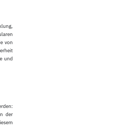
klung,
ularen
fe von
erheit
he und
erden:
in der
diesem