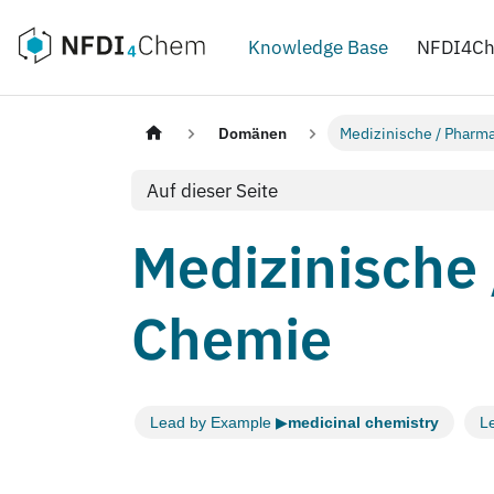
Knowledge Base
NFDI4C
Domänen
Medizinische / Pharm
Auf dieser Seite
Medizinische
Chemie
Lead by Example ▶
medicinal chemistry
L