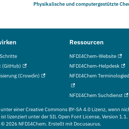
Physikalische und computergestützte Ch
wirken
Ressourcen
 Schritte
NFDI4Chem-Website
t (GitHub)
NFDI4Chem-Helpdesk
isierung (Crowdin)
NFDI4Chem Terminologied
NFDI4Chem Suchdienst
 unter einer
Creative Commons BY-SA 4.0
Lizenz, wenn nic
ist lizenziert unter der
SIL Open Font License, Version 1.1
.
 © 2026 NFDI4Chem. Erstellt mit Docusaurus.