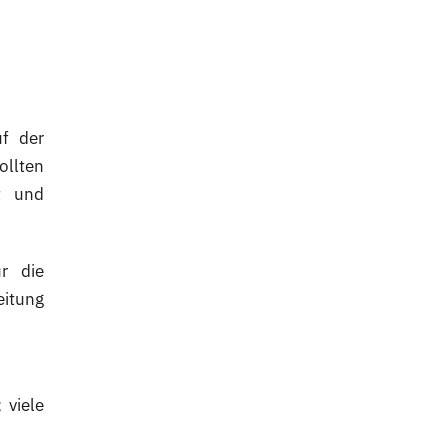
uf der
ollten
t und
ür die
eitung
 viele