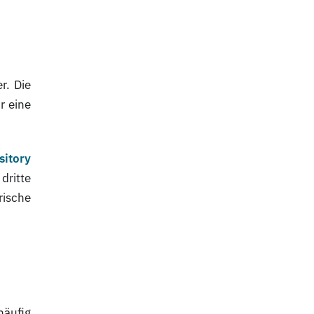
r. Die
r eine
itory
dritte
rische
häufig