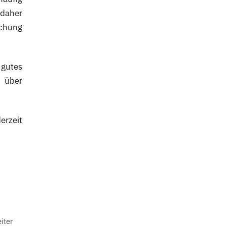
daher
ichung
 gutes
 über
erzeit
iter