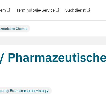
hem
Terminologie-Service
Suchdienst
azeutische Chemie
 / Pharmazeutisch
ead by Example ▶
epidemiology