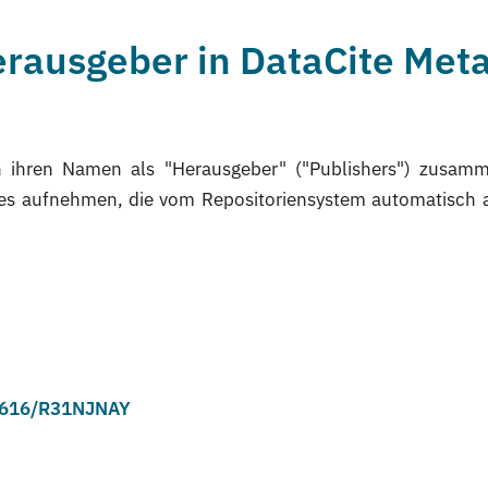
erausgeber in DataCite Met
n ihren Namen als "Herausgeber" ("Publishers") zusamme
zes aufnehmen, die vom Repositoriensystem automatisch a
17616/R31NJNAY