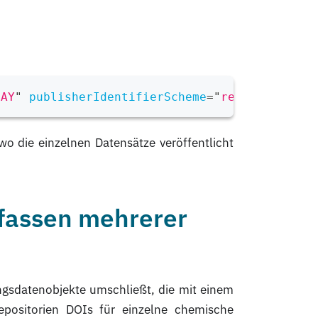
NAY
"
publisherIdentifierScheme
=
"
re3data
"
sche
wo die einzelnen Datensätze veröffentlicht
fassen mehrerer
ngsdatenobjekte umschließt, die mit einem
epositorien DOIs für einzelne chemische